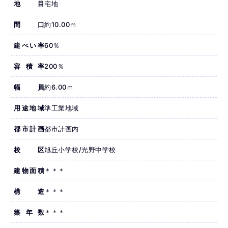
地目
宅地
間口
約10.00ｍ
建ぺい率
60％
容積率
200％
幅員
約6.00ｍ
用途地域
準工業地域
都市計画
都市計画内
校区
旭丘小学校/光野中学校
建物面積
＊＊＊
構造
＊＊＊
築年数
＊＊＊