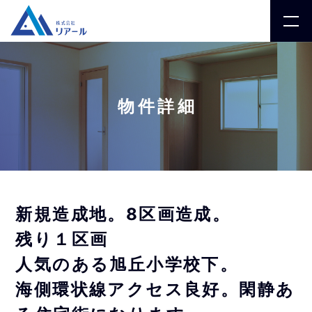
物件詳細
新規造成地。8区画造成。
残り１区画
人気のある旭丘小学校下。
海側環状線アクセス良好。閑静あ