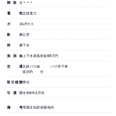
間取り
＊＊＊
電気
北陸電力
ガス
LPガス
飲水
公営
排水
下水
負担金
上下水道負担金66万円
交通
北鉄バス線 バス停下車
徒歩約 分
取引様態
専任
引渡日
令和6年2月頃
備考
埋蔵文化財保蔵地内