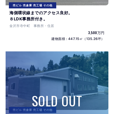
売ビル 売倉庫 売工場 その他
海側環状線までのアクセス良好。
８LDK事務所付き。
金沢市寺中町 事務所・住居
3,500万円
建物面積 : 447.15㎡（135.26坪）
売ビル 売倉庫 売工場 その他