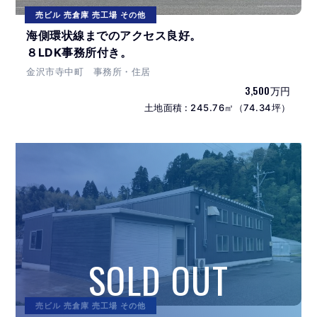
売ビル 売倉庫 売工場 その他
海側環状線までのアクセス良好。
８LDK事務所付き。
金沢市寺中町 事務所・住居
3,500万円
土地面積 : 245.76㎡（74.34坪）
売ビル 売倉庫 売工場 その他