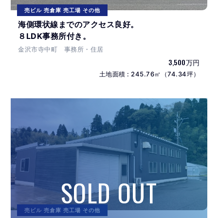
売ビル 売倉庫 売工場 その他
海側環状線までのアクセス良好。
８LDK事務所付き。
金沢市寺中町 事務所・住居
3,500万円
土地面積 : 245.76㎡（74.34坪）
売ビル 売倉庫 売工場 その他