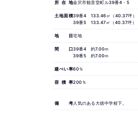
所在地
金沢市観音堂町ル39番4・5
土地面積
39番4 133.46㎡（40.37坪）
39番5 133.47㎡（40.37坪）
地目
宅地
間口
39番4 約7.00ｍ
39番5 約7.00ｍ
建ぺい率
60％
容積率
200％
備考
人気のある大徳中学校下。