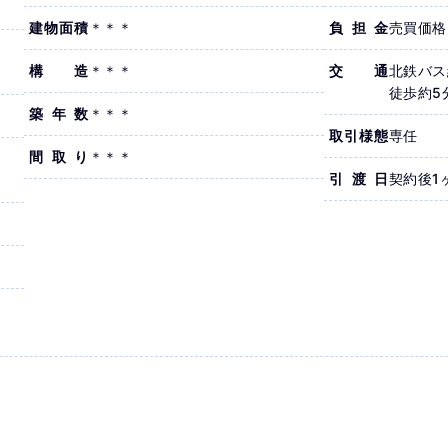
建物面積
＊＊＊
負担金
売買価格
構造
＊＊＊
交通
北鉄バス
徒歩約5
築年数
＊＊＊
取引様態
専任
間取り
＊＊＊
引渡日
契約後1