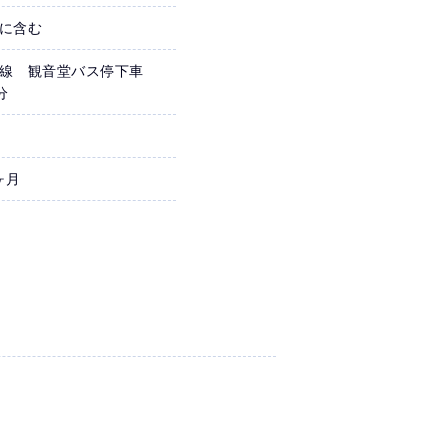
に含む
線 観音堂バス停下車
分
ヶ月