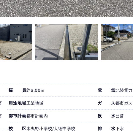
幅員
約6.00ｍ
電気
北陸電力
万
用途地域
工業地域
ガス
都市ガス
都市計画
都市計画内
飲水
公営
万
校区
木曳野小学校/大徳中学校
排水
下水