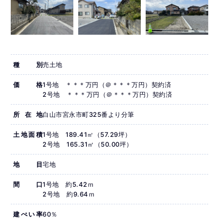
種別
売土地
価格
1号地 ＊＊＊万円（＠＊＊＊万円）契約済
2号地 ＊＊＊万円（＠＊＊＊万円）契約済
所在地
白山市宮永市町325番より分筆
土地面積
1号地 189.41㎡（57.29坪）
2号地 165.31㎡（50.00坪）
地目
宅地
間口
1号地 約5.42ｍ
2号地 約9.64ｍ
建ぺい率
60％