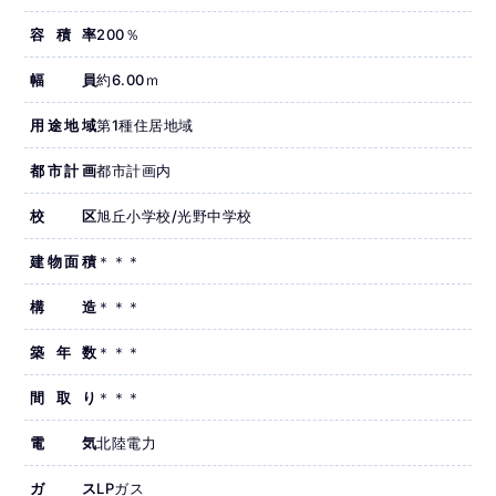
容積率
200％
幅員
約6.00ｍ
用途地域
第1種住居地域
都市計画
都市計画内
校区
旭丘小学校/光野中学校
建物面積
＊＊＊
構造
＊＊＊
築年数
＊＊＊
間取り
＊＊＊
電気
北陸電力
ガス
LPガス