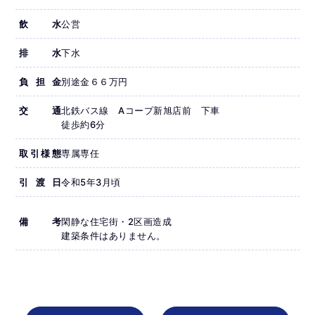
飲水
公営
排水
下水
負担金
別途金６６万円
交通
北鉄バス線 Aコープ新旭店前 下車
徒歩約6分
取引様態
専属専任
引渡日
令和5年3月頃
備考
閑静な住宅街・2区画造成
建築条件はありません。