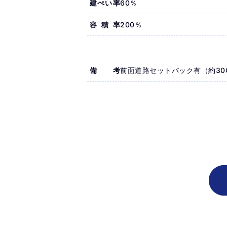
建ぺい率
60％
容積率
200％
備考
前面道路セットバック有（約30