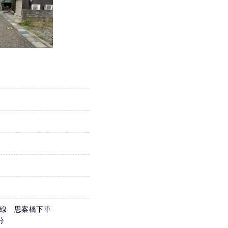
ス線 思案橋下車
分