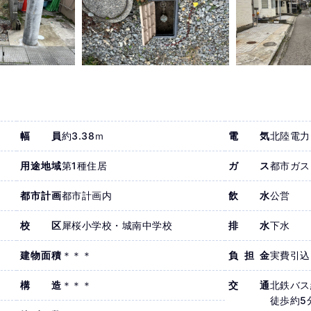
幅員
約3.38ｍ
電気
北陸電力
用途地域
第1種住居
ガス
都市ガス
都市計画
都市計画内
飲水
公営
校区
犀桜小学校・城南中学校
排水
下水
建物面積
＊＊＊
負担金
実費引込
構造
＊＊＊
交通
北鉄バ
徒歩約5