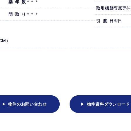
築年数
＊＊＊
取引様態
専属専任
間取り
＊＊＊
引渡日
即日
CM）
物件のお問い合わせ
物件資料ダウンロード