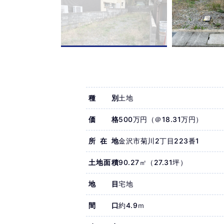
種別
土地
価格
500万円（＠18.31万円）
所在地
金沢市菊川2丁目223番1
土地面積
90.27㎡（27.31坪）
地目
宅地
間口
約4.9ｍ