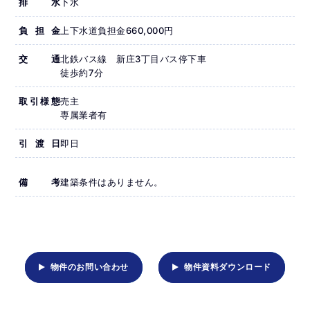
排水
下水
負担金
上下水道負担金660,000円
交通
北鉄バス線 新庄3丁目バス停下車
徒歩約7分
取引様態
売主
専属業者有
引渡日
即日
備考
建築条件はありません。
物件のお問い合わせ
物件資料ダウンロード