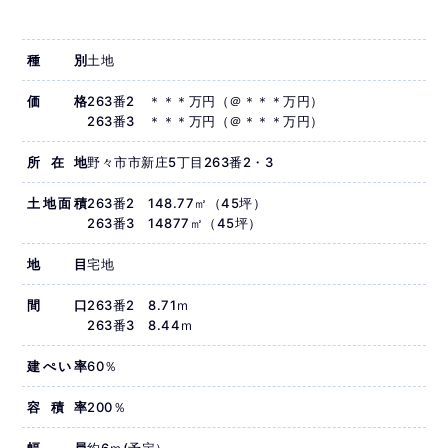
種別
土地
価格
263番2 ＊＊＊万円（＠＊＊＊万円）
263番3 ＊＊＊万円（＠＊＊＊万円）
所在地
野々市市新庄5丁目263番2・3
土地面積
263番2 148.77㎡（45坪）
263番3 14877㎡（45坪）
地目
宅地
間口
263番2 8.71ｍ
263番3 8.44ｍ
建ぺい率
60％
容積率
200％
幅員
約6ｍ(予定）