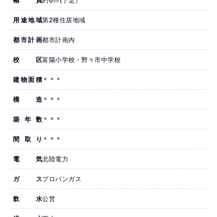
用途地域
第2種住居地域
都市計画
都市計画内
校区
富陽小学校・野々市中学校
建物面積
＊＊＊
構造
＊＊＊
築年数
＊＊＊
間取り
＊＊＊
電気
北陸電力
ガス
プロパンガス
飲水
公営