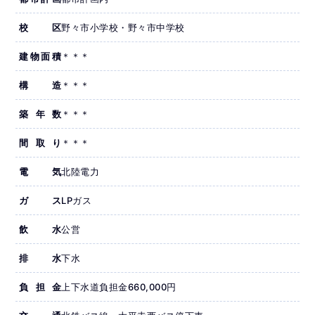
校区
野々市小学校・野々市中学校
建物面積
＊＊＊
構造
＊＊＊
築年数
＊＊＊
間取り
＊＊＊
電気
北陸電力
ガス
LPガス
飲水
公営
排水
下水
負担金
上下水道負担金660,000円