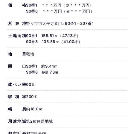
価格
90番1 ＊＊＊万円（＠＊＊＊万円）
90番8 ＊＊＊万円（＠＊＊＊万円）
所在地
野々市市太平寺3丁目90番1・207番1
土地面積
90番1 155.81㎡（47.13坪）
90番8 135.55㎡（41.00坪）
地目
宅地
間口
90番1 約9.41ｍ
90番8 約9.73m
建ぺい率
60％
容積率
200％
幅員
約18.0ｍ
用途地域
第2種住居地域
都市計画
都市計画内