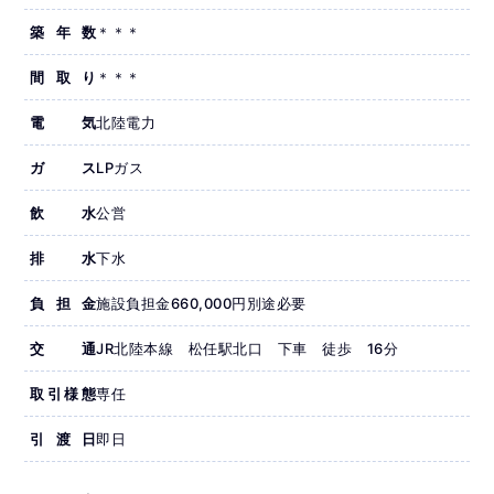
築年数
＊＊＊
間取り
＊＊＊
電気
北陸電力
ガス
LPガス
飲水
公営
排水
下水
負担金
施設負担金660,000円別途必要
交通
JR北陸本線 松任駅北口 下車 徒歩 16分
取引様態
専任
引渡日
即日