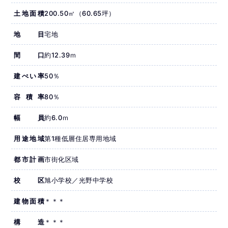
土地面積
200.50㎡（60.65坪）
地目
宅地
間口
約12.39ｍ
建ぺい率
50％
容積率
80％
幅員
約6.0ｍ
用途地域
第1種低層住居専用地域
都市計画
市街化区域
校区
旭小学校／光野中学校
建物面積
＊＊＊
構造
＊＊＊