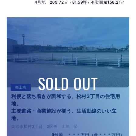
4号地 269.72㎡（81.59坪）有効面積158.21㎡
売土地
利便と落ち着きが調和する、松村3丁目の住宅用
地。
主要道路・商業施設が揃う、生活動線のいい立
地。
金沢市松村3丁目 2区画 土地 済
D号地 ＊＊＊万円（＠＊＊＊万円）