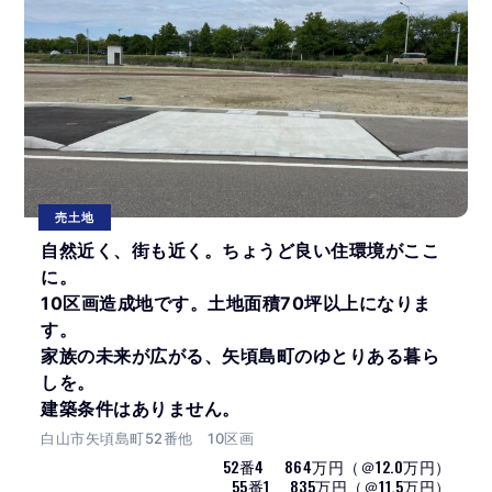
売土地
自然近く、街も近く。ちょうど良い住環境がここ
に。
10区画造成地です。土地面積70坪以上になりま
す。
家族の未来が広がる、矢頃島町のゆとりある暮ら
しを。
建築条件はありません。
白山市矢頃島町52番他 10区画
52番4 864万円（＠12.0万円）
55番1 835万円（＠11.5万円）