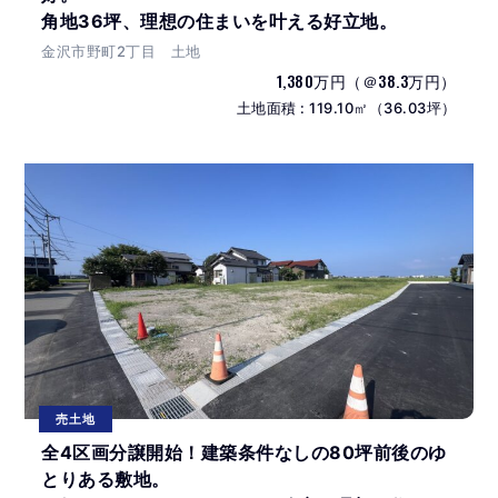
角地36坪、理想の住まいを叶える好立地。
金沢市野町2丁目 土地
1,380万円（＠38.3万円）
土地面積 : 119.10㎡（36.03坪）
売土地
全4区画分譲開始！建築条件なしの80坪前後のゆ
とりある敷地。