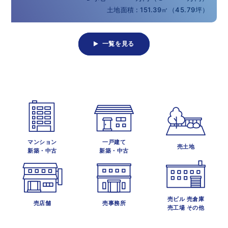
土地面積 : 151.39㎡（45.79坪）
一覧を見る
マンション
一戸建て
売土地
新築・中古
新築・中古
売ビル 売倉庫
売店舗
売事務所
売工場 その他