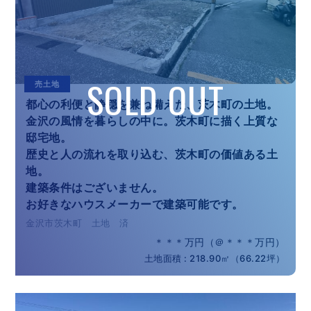
売土地
都心の利便と静穏を兼ね備えた、茨木町の土地。
金沢の風情を暮らしの中に。茨木町に描く上質な
邸宅地。
歴史と人の流れを取り込む、茨木町の価値ある土
地。
建築条件はございません。
お好きなハウスメーカーで建築可能です。
金沢市茨木町 土地 済
＊＊＊万円（＠＊＊＊万円）
土地面積 : 218.90㎡（66.22坪）