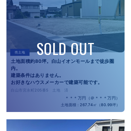
売土地
土地面積約80坪。白山イオンモールまで徒歩圏
内。
建築条件はありません。
お好きなハウスメーカーで建築可能です。
白山市宮永町205番5 土地 済
＊＊＊万円（＠＊＊＊万円）
土地面積 : 267.74㎡（80.99坪）