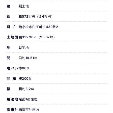
種別
土地
価格
572万円（＠6万円）
所在地
小松市白江町チ430番2
土地面積
315.30㎡（95.37坪）
地目
宅地
間口
約19.51ｍ
建ぺい率
60％
容積率
200％
幅員
約3.2ｍ
用途地域
第1種住居
都市計画
都市計画内