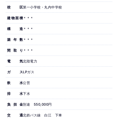
校区
第一小学校・丸内中学校
建物面積
＊＊＊
構造
＊＊＊
築年数
＊＊＊
間取り
＊＊＊
電気
北陸電力
ガス
LPガス
飲水
公営
排水
下水
負担金
別途 550,000円
交通
北鉄バス線 白江 下車