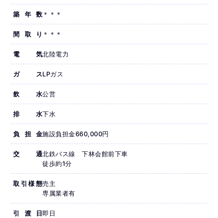
築年数
＊＊＊
間取り
＊＊＊
電気
北陸電力
ガス
LPガス
飲水
公営
排水
下水
負担金
施設負担金660,000円
交通
北鉄バス線 下林会館前下車
徒歩約1分
取引様態
売主
専属業者有
引渡日
即日