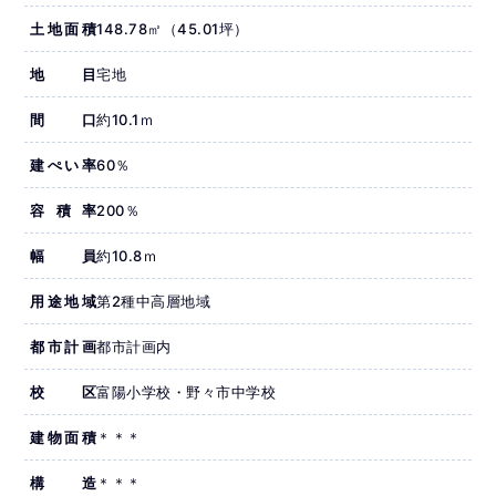
土地面積
148.78㎡（45.01坪）
地目
宅地
間口
約10.1ｍ
建ぺい率
60％
容積率
200％
幅員
約10.8ｍ
用途地域
第2種中高層地域
都市計画
都市計画内
校区
富陽小学校・野々市中学校
建物面積
＊＊＊
構造
＊＊＊