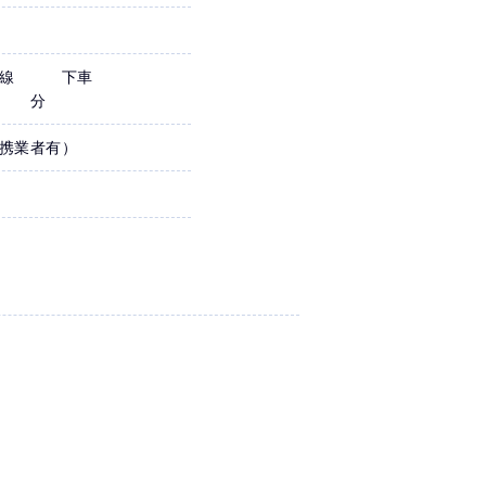
バス線 下車
約 分
携業者有）