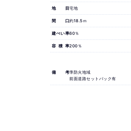
地目
宅地
間口
約18.5ｍ
建ぺい率
60％
容積率
200％
備考
準防火地域
前面道路セットバック有