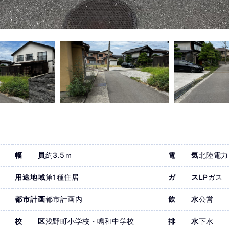
幅員
約3.5ｍ
電気
北陸電力
用途地域
第1種住居
ガス
LPガス
都市計画
都市計画内
飲水
公営
校区
浅野町小学校・鳴和中学校
排水
下水