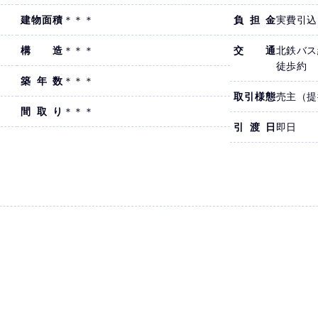
建物面積
＊＊＊
負担金
実費引込
構造
＊＊＊
交通
北鉄
徒歩
築年数
＊＊＊
取引様態
売主（提
間取り
＊＊＊
引渡日
即日