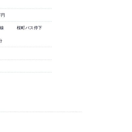
万円
ス線 桜町バス停下
分