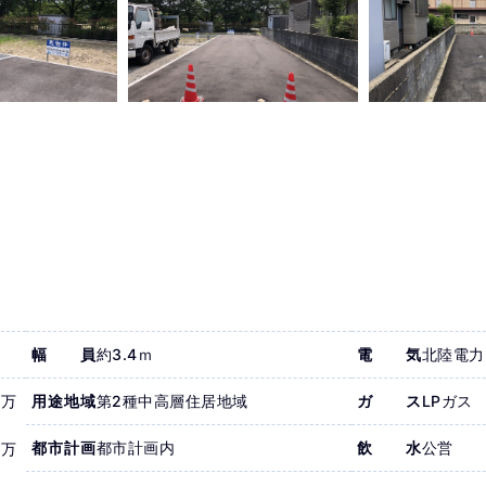
幅員
約3.4ｍ
電気
北陸電力
＊万
用途地域
第2種中高層住居地域
ガス
LPガス
都市計画
都市計画内
飲水
公営
＊万