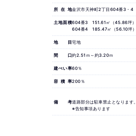
所在地
金沢市天神町2丁目604番3・4
土地面積
604番3 151.61㎡（45.86坪
604番4 185.47㎡（56.10坪
地目
宅地
間口
約2.51ｍ～約3.20ｍ
建ぺい率
60％
容積率
200％
備考
道路部分は駐車禁止となります
※告知事項あります