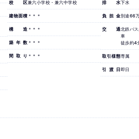
校区
兼六小学校・兼六中学校
排水
下水
建物面積
＊＊＊
負担金
別途66
）
構造
＊＊＊
交通
北鉄バ
）
車
築年数
＊＊＊
徒歩約4
間取り
＊＊＊
取引様態
専属
引渡日
即日
。