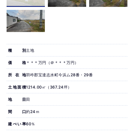
種別
土地
価格
＊＊＊万円（＠＊＊＊万円）
所在地
羽咋郡宝達志水町今浜ム28番・29番
土地面積
1214.00㎡（367.24坪）
地目
田
間口
約24ｍ
建ぺい率
60％