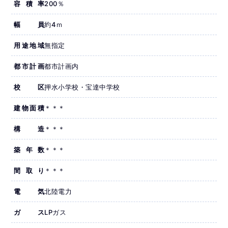
容積率
200％
幅員
約4ｍ
用途地域
無指定
都市計画
都市計画内
校区
押水小学校・宝達中学校
建物面積
＊＊＊
構造
＊＊＊
築年数
＊＊＊
間取り
＊＊＊
電気
北陸電力
ガス
LPガス