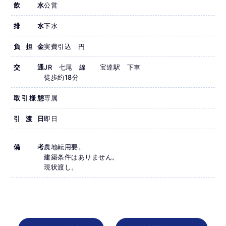
飲水
公営
排水
下水
負担金
実費引込 円
交通
JR 七尾 線 宝達駅 下車
徒歩約18分
取引様態
専属
引渡日
即日
備考
農地転用要。
建築条件はありません。
現状渡し。