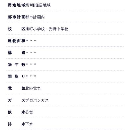
用途地域
第1種住居地域
都市計画
都市計画内
校区
旭町小学校・光野中学校
建物面積
＊＊＊
構造
＊＊＊
築年数
＊＊＊
間取り
＊＊＊
電気
北陸電力
ガス
プロパンガス
飲水
公営
排水
下水