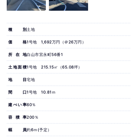
種別
土地
価格
1号地 1,692万円（＠26万円）
所在地
白山市宮永町56番1
土地面積
1号地 215.15㎡（65.08坪）
地目
宅地
間口
1号地 10.81ｍ
建ぺい率
60％
容積率
200％
幅員
約6ｍ(予定）