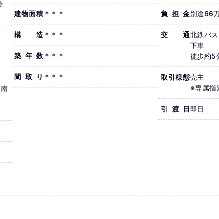
分
建物面積
＊＊＊
負担金
別途66
構造
＊＊＊
交通
北鉄バ
下車
築年数
＊＊＊
徒歩約5
間取り
＊＊＊
取引様態
売主
※専属指
 南
引渡日
即日