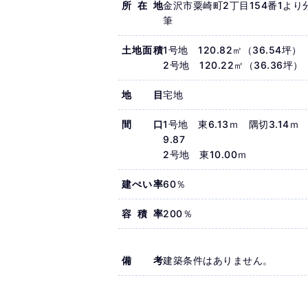
所在地
金沢市粟崎町2丁目154番1より
筆
土地面積
1号地 120.82㎡（36.54坪）
2号地 120.22㎡（36.36坪）
地目
宅地
間口
1号地 東6.13ｍ 隅切3.14ｍ
9.87
2号地 東10.00ｍ
建ぺい率
60％
容積率
200％
備考
建築条件はありません。