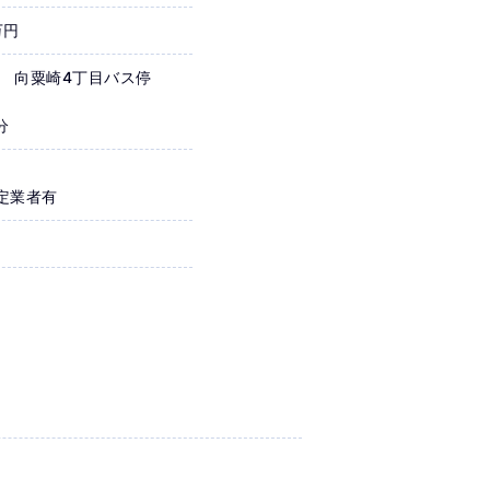
万円
ス 向粟崎4丁目バス停
分
定業者有