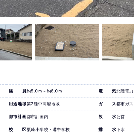
幅員
約5.0ｍ～約6.0ｍ
電気
北陸電力
用途地域
第2種中高層地域
ガス
都市ガス
都市計画
都市計画内
飲水
公営
万
校区
粟崎小学校・港中学校
排水
下水