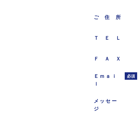
ご住所
ＴＥＬ
ＦＡＸ
Ｅｍａｉ
必須
ｌ
メッセー
ジ